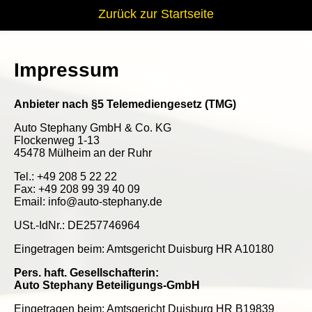
Zur Navigation springen
Zum Inhalt springen
Zum Footer springen
Zurück zur Startseite
Impressum
Anbieter nach §5 Telemediengesetz (TMG)
Auto Stephany GmbH & Co. KG
Flockenweg 1-13
45478 Mülheim an der Ruhr
Tel.: +49 208 5 22 22
Fax: +49 208 99 39 40 09
Email: info@auto-stephany.de
USt.-IdNr.: DE257746964
Eingetragen beim: Amtsgericht Duisburg HR A10180
Pers. haft. Gesellschafterin:
Auto Stephany Beteiligungs-GmbH
Eingetragen beim: Amtsgericht Duisburg HR B19839